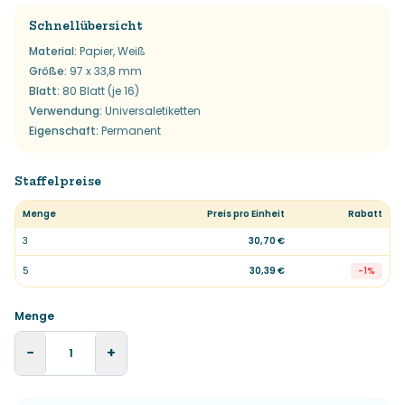
Schnellübersicht
Material
:
Papier, Weiß
Größe
:
97 x 33,8 mm
Blatt
:
80 Blatt (je 16)
Verwendung
:
Universaletiketten
Eigenschaft
:
Permanent
Staffelpreise
Menge
Preis pro Einheit
Rabatt
3
30,70 €
5
30,39 €
-
1
%
Menge
−
+