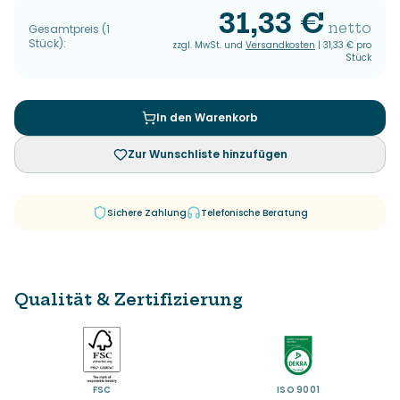
31,33 €
netto
Gesamtpreis
(
1
Stück
):
zzgl. MwSt. und
Versandkosten
|
31,33 €
pro
Stück
In den Warenkorb
Zur Wunschliste hinzufügen
Sichere Zahlung
Telefonische Beratung
Qualität & Zertifizierung
FSC
ISO 9001