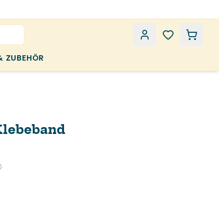
& ZUBEHÖR
 Klebeband