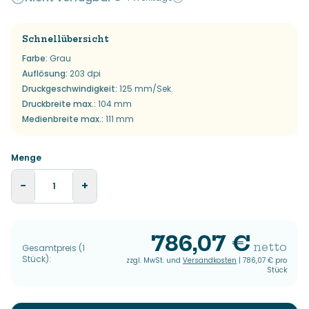
Schnellübersicht
Farbe
:
Grau
Auflösung
:
203 dpi
Druckgeschwindigkeit
:
125 mm/Sek.
Druckbreite max.
:
104 mm
Medienbreite max.
:
111 mm
Menge
−
+
786,07 €
netto
Gesamtpreis
(
1
Stück
):
zzgl. MwSt. und
Versandkosten
|
786,07 €
pro
Stück