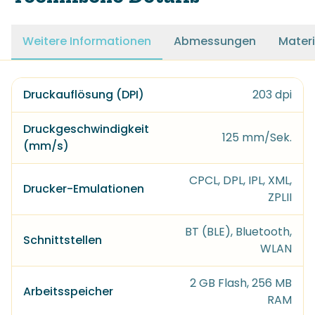
Weitere Informationen
Abmessungen
Materi
Druckauflösung (DPI)
203 dpi
Druckgeschwindigkeit
125 mm/Sek.
(mm/s)
CPCL, DPL, IPL, XML,
Drucker-Emulationen
ZPLII
BT (BLE), Bluetooth,
Schnittstellen
WLAN
2 GB Flash, 256 MB
Arbeitsspeicher
RAM