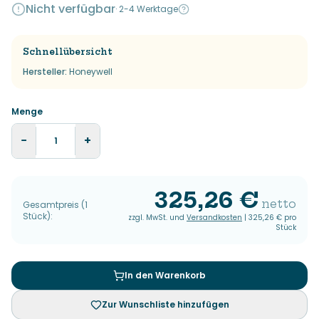
Nicht verfügbar
·
2-4 Werktage
Schnellübersicht
Hersteller
:
Honeywell
Menge
−
+
325,26 €
netto
Gesamtpreis
(
1
Stück
):
zzgl. MwSt. und
Versandkosten
|
325,26 €
pro
Stück
In den Warenkorb
Zur Wunschliste hinzufügen