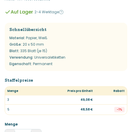
Auf Lager
·
2-4 Werktage
Schnellübersicht
Material
:
Papier, Weiß
Größe
:
20 x 50 mm
Blatt
:
335 Blatt (je 15)
Verwendung
:
Universaletiketten
Eigenschaft
:
Permanent
Staffelpreise
Menge
Preis pro Einheit
Rabatt
3
49,08 €
5
48,58 €
-
1
%
Menge