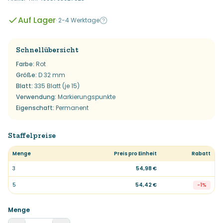
Auf Lager
·
2-4 Werktage
Schnellübersicht
Farbe
:
Rot
Größe
:
D 32 mm
Blatt
:
335 Blatt (je 15)
Verwendung
:
Markierungspunkte
Eigenschaft
:
Permanent
Staffelpreise
Menge
Preis pro Einheit
Rabatt
3
54,98 €
5
54,42 €
-
1
%
Menge