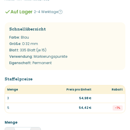
Auf Lager
·
2-4 Werktage
Schnellübersicht
Farbe
:
Blau
Größe
:
D 32 mm
Blatt
:
335 Blatt (je 15)
Verwendung
:
Markierungspunkte
Eigenschaft
:
Permanent
Staffelpreise
Menge
Preis pro Einheit
Rabatt
3
54,98 €
5
54,42 €
-
1
%
Menge