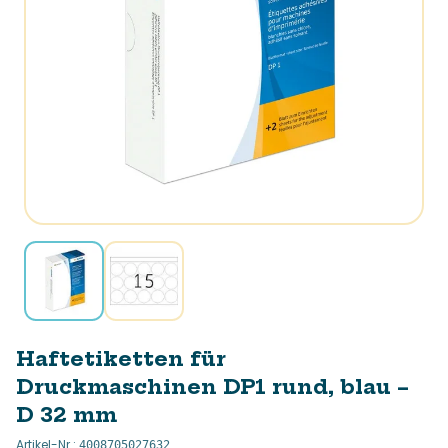
Haftetiketten für
Druckmaschinen DP1 rund, blau –
D 32 mm
Artikel-Nr.
:
4008705027632