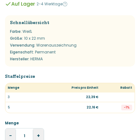
Auf Lager
·
2-4 Werktage
Schnellübersicht
Farbe
:
Weiß
Größe
:
10 x 22 mm
Verwendung
:
Warenauszeichnung
Eigenschaft
:
Permanent
Hersteller
:
HERMA
Staffelpreise
Menge
Preis pro Einheit
Rabatt
3
22,39 €
5
22,16 €
-
1
%
Menge
−
+