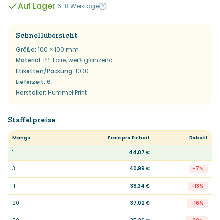
Auf Lager
·
6-8 Werktage
Schnellübersicht
Größe
:
100 × 100 mm
Material
:
PP-Folie, weiß glänzend
Etiketten/Packung
:
1000
Lieferzeit
:
6
Hersteller
:
Hummel Print
Staffelpreise
Menge
Preis pro Einheit
Rabatt
1
44,07 €
3
40,99 €
-
7
%
11
38,34 €
-
13
%
20
37,02 €
-
16
%