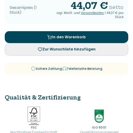
44,07 €
netto
Gesamtpreis
(
1
Stück
):
zzgl. MwSt. und
Versandkosten
|
44,07 €
pro
Stück
In den Warenkorb
Zur Wunschliste hinzufügen
Sichere Zahlung
Telefonische Beratung
Qualität & Zertifizierung
FSC
ISO 9001
Nachhaltige Forstwirtschaft
Qualitätsmanagement