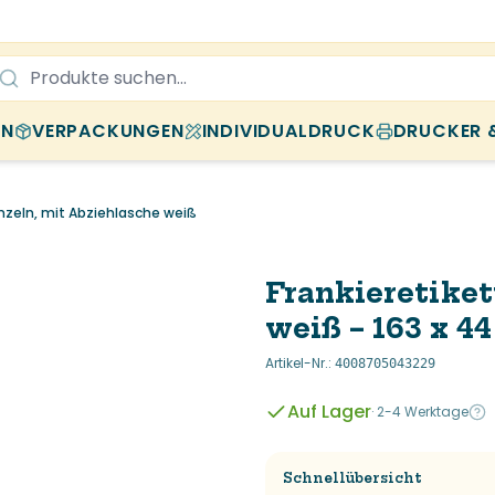
EN
VERPACKUNGEN
INDIVIDUALDRUCK
DRUCKER 
inzeln, mit Abziehlasche weiß
Frankieretiket
weiß – 163 x 4
Artikel-Nr.
:
4008705043229
Auf Lager
·
2-4 Werktage
Schnellübersicht