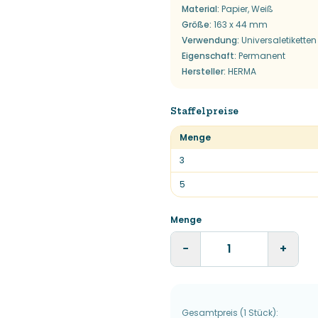
Material
:
Papier, Weiß
Größe
:
163 x 44 mm
Verwendung
:
Universaletiketten
Eigenschaft
:
Permanent
Hersteller
:
HERMA
Staffelpreise
Menge
3
5
Menge
−
+
Gesamtpreis
(
1
Stück
):