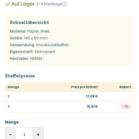
Auf Lager
·
2-4 Werktage
Schnellübersicht
Material
:
Papier, Weiß
Größe
:
140 x 50 mm
Verwendung
:
Universaletiketten
Eigenschaft
:
Permanent
Hersteller
:
HERMA
Staffelpreise
Menge
Preis pro Einheit
Rabatt
3
17,08 €
5
16,91 €
-
1
%
Menge
−
+