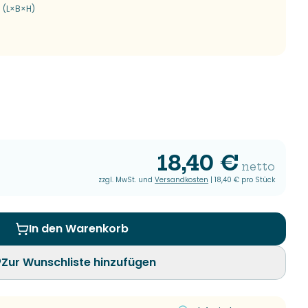
 (L×B×H)
18,40 €
netto
zzgl. MwSt. und
Versandkosten
|
18,40 €
pro Stück
In den Warenkorb
Zur Wunschliste hinzufügen