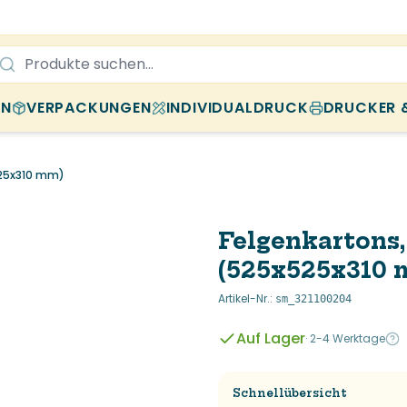
EN
VERPACKUNGEN
INDIVIDUALDRUCK
DRUCKER 
525x310 mm)
Felgenkartons
(525x525x310 
Artikel-Nr.
:
sm_321100204
Auf Lager
·
2-4 Werktage
Schnellübersicht