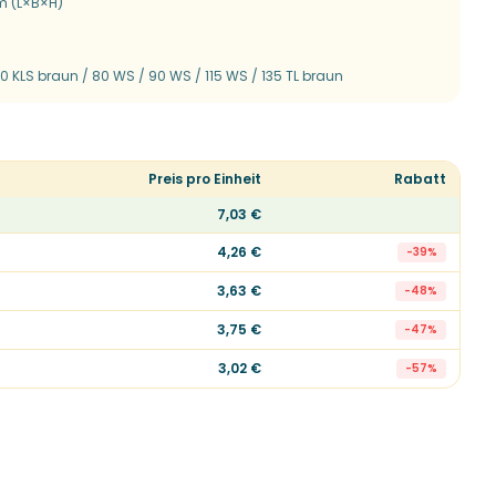
m (L×B×H)
40 KLS braun / 80 WS / 90 WS / 115 WS / 135 TL braun
Preis pro Einheit
Rabatt
7,03 €
4,26 €
-
39
%
3,63 €
-
48
%
3,75 €
-
47
%
3,02 €
-
57
%