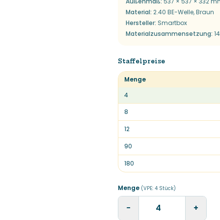
Außenmaß
:
537 × 537 × 332 m
Material
:
2.40 BE-Welle, Braun
Hersteller
:
Smartbox
Materialzusammensetzung
:
1
Staffelpreise
Menge
4
8
12
90
180
Menge
(VPE:
4
Stück
)
−
+