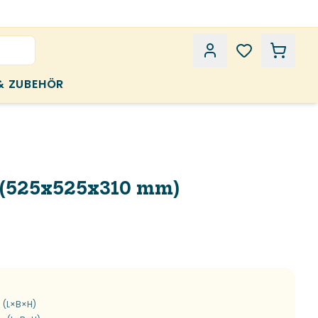
& ZUBEHÖR
 (525x525x310 mm)
 (L×B×H)