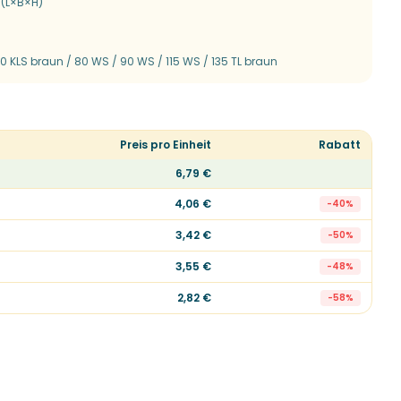
 (L×B×H)
40 KLS braun / 80 WS / 90 WS / 115 WS / 135 TL braun
Preis pro Einheit
Rabatt
6,79 €
4,06 €
-
40
%
3,42 €
-
50
%
3,55 €
-
48
%
2,82 €
-
58
%