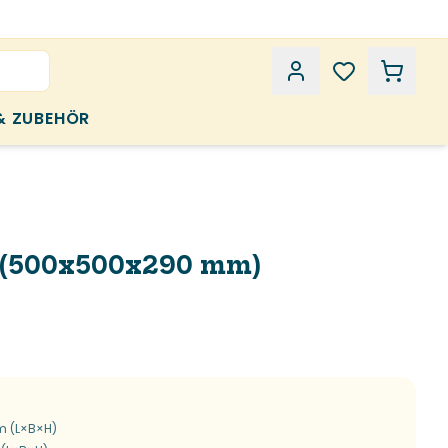
& ZUBEHÖR
 (500x500x290 mm)
m (L×B×H)