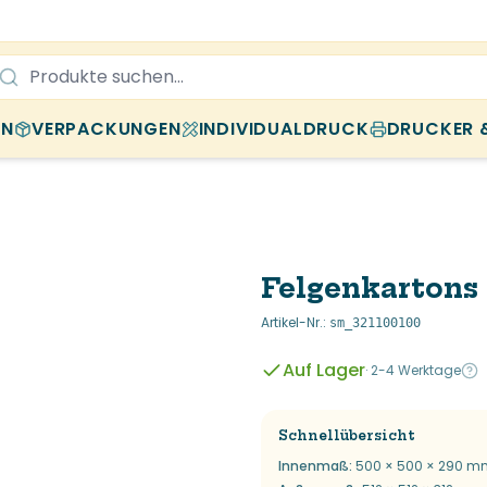
EN
VERPACKUNGEN
INDIVIDUALDRUCK
DRUCKER 
Felgenkartons
Artikel-Nr.
:
sm_321100100
Auf Lager
·
2-4 Werktage
Schnellübersicht
Innenmaß
:
500 × 500 × 290 m