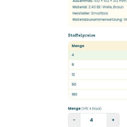
Außenmaß
:
512 × 512 × 312 mm
Material
:
2.40 BE-Welle, Braun
Hersteller
:
Smartbox
Materialzusammensetzung
:
1
Staffelpreise
Menge
4
8
12
90
180
Menge
(VPE:
4
Stück
)
−
+