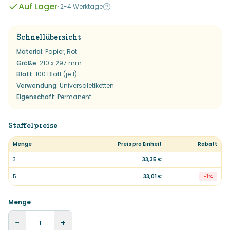
Auf Lager
·
2-4 Werktage
Schnellübersicht
Material
:
Papier, Rot
Größe
:
210 x 297 mm
Blatt
:
100 Blatt (je 1)
Verwendung
:
Universaletiketten
Eigenschaft
:
Permanent
Staffelpreise
Menge
Preis pro Einheit
Rabatt
3
33,35 €
5
33,01 €
-
1
%
Menge
−
+