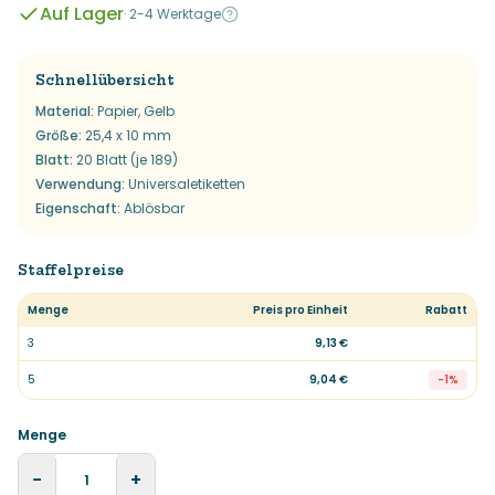
Auf Lager
·
2-4 Werktage
Schnellübersicht
Material
:
Papier, Gelb
Größe
:
25,4 x 10 mm
Blatt
:
20 Blatt (je 189)
Verwendung
:
Universaletiketten
Eigenschaft
:
Ablösbar
Staffelpreise
Menge
Preis pro Einheit
Rabatt
3
9,13 €
5
9,04 €
-
1
%
Menge
−
+