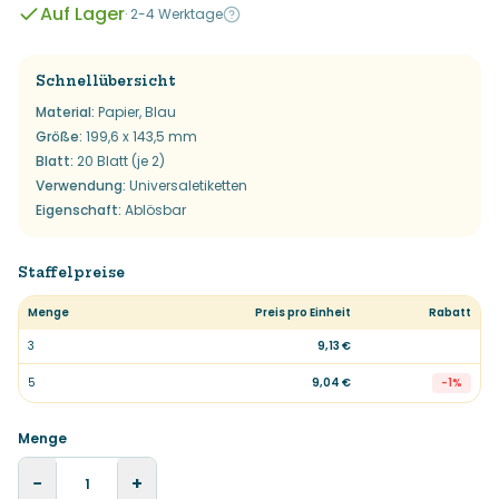
Auf Lager
·
2-4 Werktage
Schnellübersicht
Material
:
Papier, Blau
Größe
:
199,6 x 143,5 mm
Blatt
:
20 Blatt (je 2)
Verwendung
:
Universaletiketten
Eigenschaft
:
Ablösbar
Staffelpreise
Menge
Preis pro Einheit
Rabatt
3
9,13 €
5
9,04 €
-
1
%
Menge
−
+