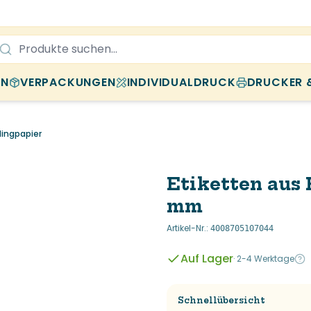
EN
VERPACKUNGEN
INDIVIDUALDRUCK
DRUCKER 
lingpapier
Etiketten aus 
mm
Artikel-Nr.
:
4008705107044
Auf Lager
·
2-4 Werktage
Schnellübersicht