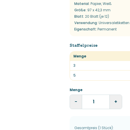
Material
:
Papier, Weiß
Größe
:
97 x 42,3 mm
Blatt
:
20 Blatt (je 12)
Verwendung
:
Universaletiketten
Eigenschaft
:
Permanent
Staffelpreise
Menge
3
5
Menge
−
+
Gesamtpreis
(
1
Stück
):