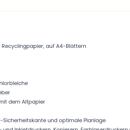
 Recyclingpapier, auf A4-Blättern
hlorbleiche
eber
 mit dem Altpapier
-Sicherheitskante und optimale Planlage
- und Inkjetdruckern, Kopierern, Farblaserdruckern