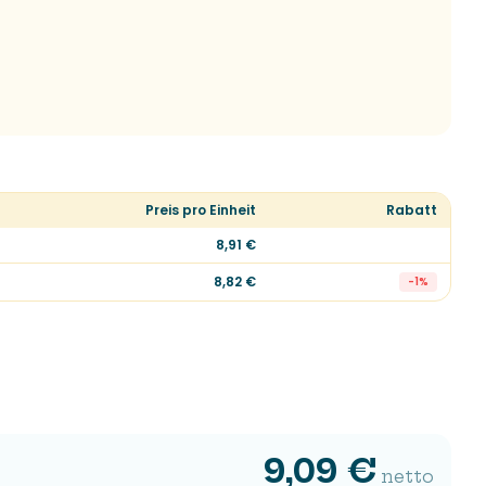
Preis pro Einheit
Rabatt
8,91 €
8,82 €
-
1
%
9,09 €
netto