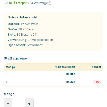
Auf Lager
·
2-4 Werktage
Schnellübersicht
Material
:
Papier, Weiß
Größe
:
70 x 36 mm
Blatt
:
80 Blatt (je 24)
Verwendung
:
Universaletiketten
Eigenschaft
:
Permanent
Staffelpreise
Menge
Preis pro Einheit
Rabatt
3
20,78 €
5
20,56 €
-
1
%
Menge
−
+