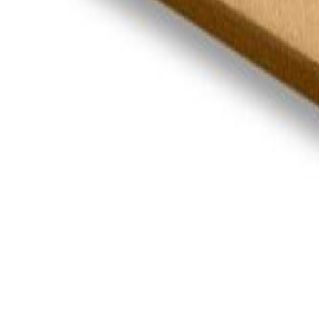
ETIKETTEN
Etiketten auf Rolle
Versandetiketten
→
DPD Versandetiketten
→
DHL Versandetiketten
→
UPS Versandetiketten
→
GLS Versandetiketten
→
Hermes Versandetiketten
→
FedEx Versandetiketten
→
Linerless Etiketten
→
Etiketten Großmengen | Palettenware
→