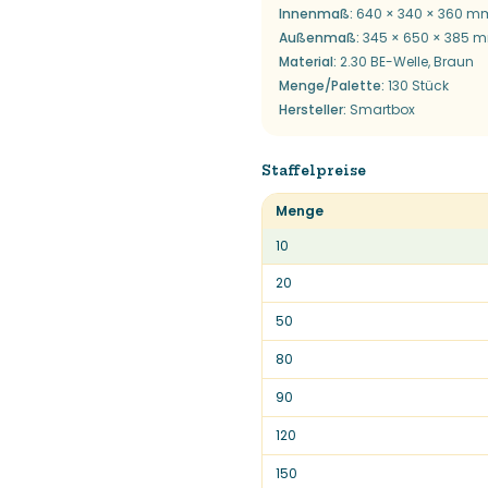
Innenmaß
:
640 × 340 × 360 m
Außenmaß
:
345 × 650 × 385 
Material
:
2.30 BE-Welle, Braun
Menge/Palette
:
130 Stück
Hersteller
:
Smartbox
Staffelpreise
Menge
10
20
50
80
90
120
150