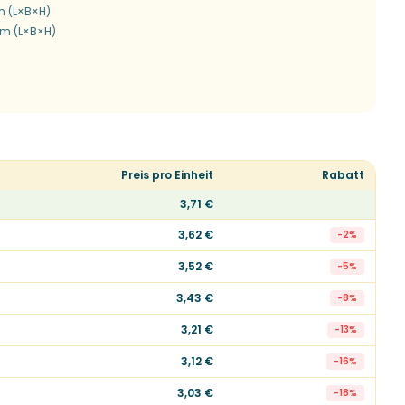
m (L×B×H)
mm (L×B×H)
Preis pro Einheit
Rabatt
3,71 €
3,62 €
-
2
%
3,52 €
-
5
%
3,43 €
-
8
%
3,21 €
-
13
%
3,12 €
-
16
%
3,03 €
-
18
%