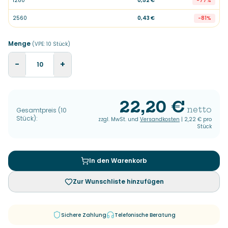
1280
0,52 €
-
77
%
2560
0,43 €
-
81
%
Menge
(VPE:
10
Stück
)
−
+
22,20 €
netto
Gesamtpreis
(
10
Stück
):
zzgl. MwSt. und
Versandkosten
|
2,22 €
pro
Stück
In den Warenkorb
Zur Wunschliste hinzufügen
Sichere Zahlung
Telefonische Beratung