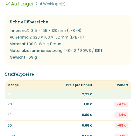
Auf Lager
·
2-4 Werktage
Schnellübersicht
Innenmaß
:
315 × 155 × 120 mm (L×B×H)
Außenmaß
:
320 × 160 × 132 mm (L×B×H)
Material
:
1.30 B-Welle, Braun
Materialzusammensetzung
:
140KLS / 80WS / 135TL
Gewicht
:
169 g
Staffelpreise
Menge
Preis pro Einheit
Rabatt
10
2,22 €
20
1,18 €
-
47
%
40
0,80 €
-
64
%
60
0,68 €
-
69
%