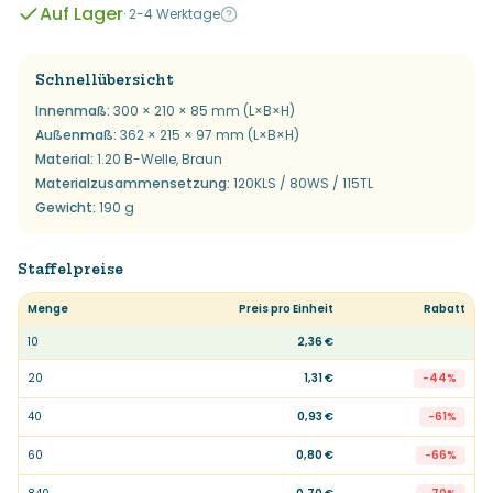
Auf Lager
·
2-4 Werktage
Schnellübersicht
Innenmaß
:
300 × 210 × 85 mm (L×B×H)
Außenmaß
:
362 × 215 × 97 mm (L×B×H)
Material
:
1.20 B-Welle, Braun
Materialzusammensetzung
:
120KLS / 80WS / 115TL
Gewicht
:
190 g
Staffelpreise
Menge
Preis pro Einheit
Rabatt
10
2,36 €
20
1,31 €
-
44
%
40
0,93 €
-
61
%
60
0,80 €
-
66
%