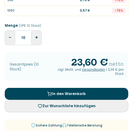
840
0,70 €
-
70
%
1680
0,57 €
-
76
%
Menge
(VPE:
10
Stück
)
−
+
23,60 €
netto
Gesamtpreis
(
10
Stück
):
zzgl. MwSt. und
Versandkosten
|
2,36 €
pro
Stück
In den Warenkorb
Zur Wunschliste hinzufügen
Sichere Zahlung
Telefonische Beratung