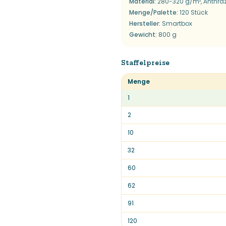
Material
:
280-320 g/m², Anthraz
Menge/Palette
:
120 Stück
Hersteller
:
Smartbox
Gewicht
:
800 g
Staffelpreise
Menge
1
2
10
32
60
62
91
120