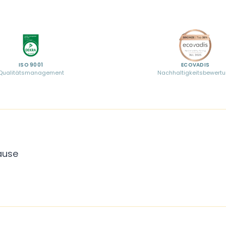
ISO 9001
ECOVADIS
Qualitätsmanagement
Nachhaltigkeitsbewert
ause
t