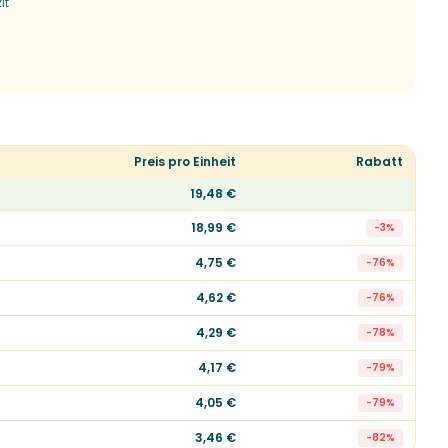
it
Preis pro Einheit
Rabatt
19,48 €
18,99 €
-
3
%
4,75 €
-
76
%
4,62 €
-
76
%
4,29 €
-
78
%
4,17 €
-
79
%
4,05 €
-
79
%
3,46 €
-
82
%