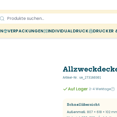
EN
VERPACKUNGEN
INDIVIDUALDRUCK
DRUCKER 
Allzweckdecke,
Artikel-Nr.
:
sm_273160301
Auf Lager
·
2-4 Werktage
Schnellübersicht
Außenmaß
:
807 × 618 × 102 m