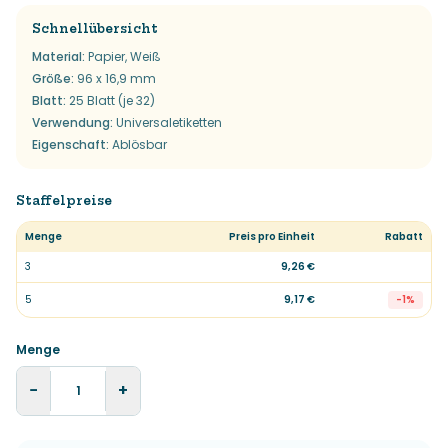
Schnellübersicht
Material
:
Papier, Weiß
Größe
:
96 x 16,9 mm
Blatt
:
25 Blatt (je 32)
Verwendung
:
Universaletiketten
Eigenschaft
:
Ablösbar
Staffelpreise
Menge
Preis pro Einheit
Rabatt
3
9,26 €
5
9,17 €
-
1
%
Menge
−
+