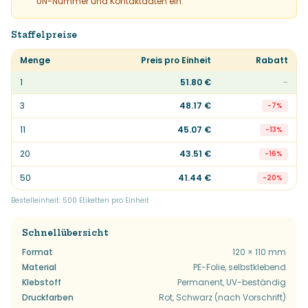
UN-Nummer und Kontaktdaten ein.
Staffelpreise
Menge
Preis pro Einheit
Rabatt
1
51.80
€
–
3
48.17
€
-
7
%
11
45.07
€
-
13
%
20
43.51
€
-
16
%
50
41.44
€
-
20
%
Bestelleinheit: 500 Etiketten pro Einheit
Schnellübersicht
Format
120 × 110 mm
Material
PE-Folie, selbstklebend
Klebstoff
Permanent, UV-beständig
Druckfarben
Rot, Schwarz (nach Vorschrift)